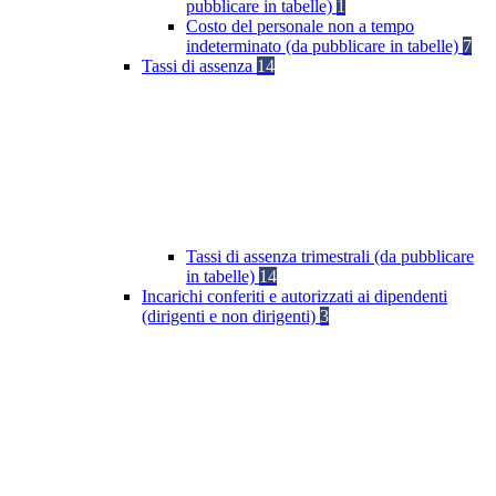
pubblicare in tabelle)
1
Costo del personale non a tempo
indeterminato (da pubblicare in tabelle)
7
Tassi di assenza
14
Tassi di assenza trimestrali (da pubblicare
in tabelle)
14
Incarichi conferiti e autorizzati ai dipendenti
(dirigenti e non dirigenti)
3