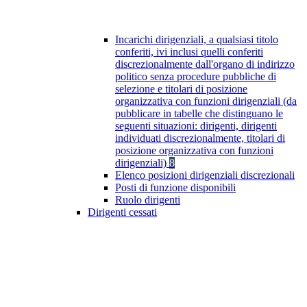
Incarichi dirigenziali, a qualsiasi titolo
conferiti, ivi inclusi quelli conferiti
discrezionalmente dall'organo di indirizzo
politico senza procedure pubbliche di
selezione e titolari di posizione
organizzativa con funzioni dirigenziali (da
pubblicare in tabelle che distinguano le
seguenti situazioni: dirigenti, dirigenti
individuati discrezionalmente, titolari di
posizione organizzativa con funzioni
dirigenziali)
8
Elenco posizioni dirigenziali discrezionali
Posti di funzione disponibili
Ruolo dirigenti
Dirigenti cessati