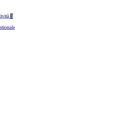
tività
3
stionale