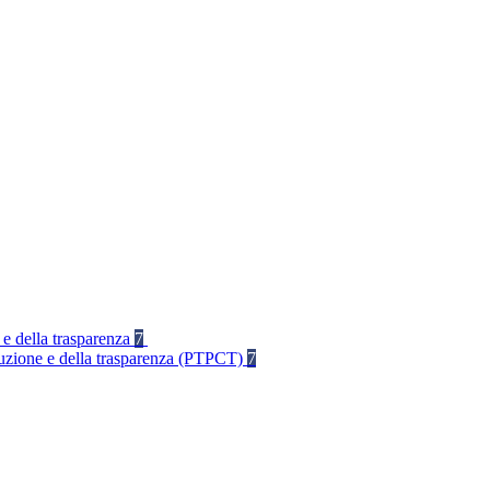
 e della trasparenza
7
rruzione e della trasparenza (PTPCT)
7