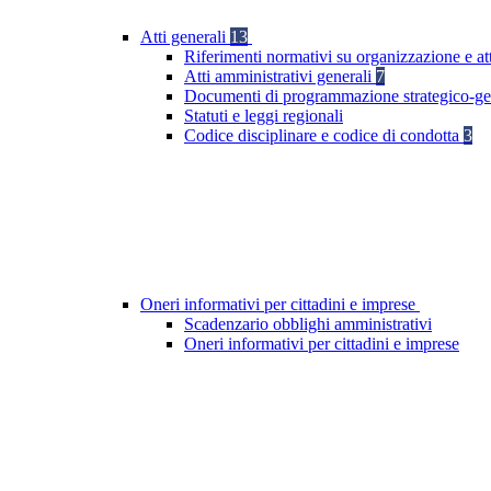
Atti generali
13
Riferimenti normativi su organizzazione e at
Atti amministrativi generali
7
Documenti di programmazione strategico-ge
Statuti e leggi regionali
Codice disciplinare e codice di condotta
3
Oneri informativi per cittadini e imprese
Scadenzario obblighi amministrativi
Oneri informativi per cittadini e imprese