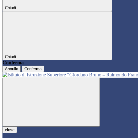
Chiudi
Chiudi
Conferma
Annulla
Conferma
close