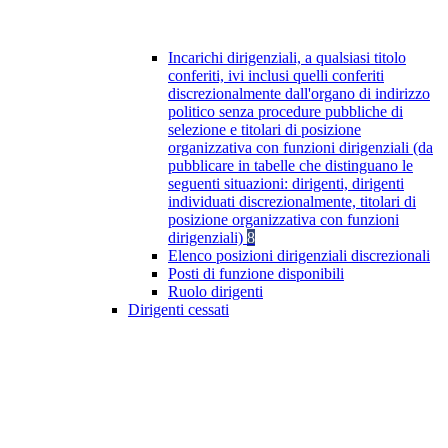
Incarichi dirigenziali, a qualsiasi titolo
conferiti, ivi inclusi quelli conferiti
discrezionalmente dall'organo di indirizzo
politico senza procedure pubbliche di
selezione e titolari di posizione
organizzativa con funzioni dirigenziali (da
pubblicare in tabelle che distinguano le
seguenti situazioni: dirigenti, dirigenti
individuati discrezionalmente, titolari di
posizione organizzativa con funzioni
dirigenziali)
8
Elenco posizioni dirigenziali discrezionali
Posti di funzione disponibili
Ruolo dirigenti
Dirigenti cessati