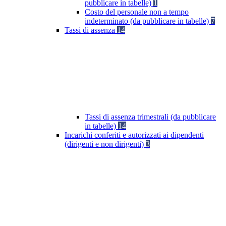
pubblicare in tabelle)
1
Costo del personale non a tempo
indeterminato (da pubblicare in tabelle)
7
Tassi di assenza
14
Tassi di assenza trimestrali (da pubblicare
in tabelle)
14
Incarichi conferiti e autorizzati ai dipendenti
(dirigenti e non dirigenti)
3