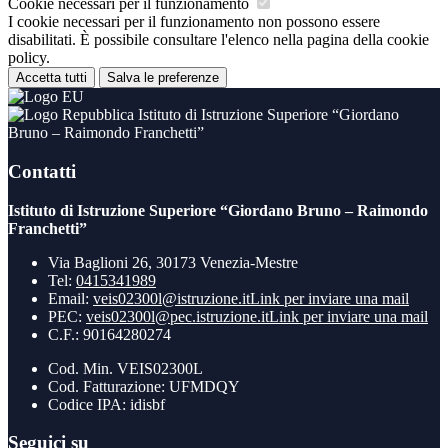
Cookie necessari per il funzionamento
I cookie necessari per il funzionamento non possono essere
disabilitati. È possibile consultare l'elenco nella pagina della cookie
policy.
Accetta tutti
Salva le preferenze
Istituto di Istruzione Superiore “Giordano
Bruno – Raimondo Franchetti”
Contatti
Istituto di Istruzione Superiore “Giordano Bruno – Raimondo
Franchetti”
Via Baglioni 26, 30173 Venezia-Mestre
Tel:
0415341989
Email:
veis02300l@istruzione.it
Link per inviare una mail
PEC:
veis02300l@pec.istruzione.it
Link per inviare una mail
C.F.: 90164280274
Cod. Min. VEIS02300L
Cod. Fatturazione: UFMDQY
Codice IPA: idisbf
Seguici su