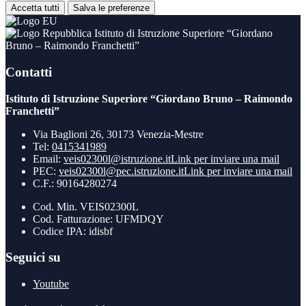
Accetta tutti
Salva le preferenze
Istituto di Istruzione Superiore “Giordano
Bruno – Raimondo Franchetti”
Contatti
Istituto di Istruzione Superiore “Giordano Bruno – Raimondo
Franchetti”
Via Baglioni 26, 30173 Venezia-Mestre
Tel:
0415341989
Email:
veis02300l@istruzione.it
Link per inviare una mail
PEC:
veis02300l@pec.istruzione.it
Link per inviare una mail
C.F.: 90164280274
Cod. Min. VEIS02300L
Cod. Fatturazione: UFMDQY
Codice IPA: idisbf
Seguici su
Youtube