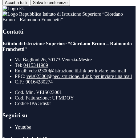
Accetta tutti
Salva le preferenze
Istituto di Istruzione Superiore “Giordano
Bruno – Raimondo Franchetti”
Contatti
Istituto di Istruzione Superiore “Giordano Bruno – Raimondo
Franchetti”
Via Baglioni 26, 30173 Venezia-Mestre
Tel:
0415341989
Email:
veis02300l@istruzione.it
Link per inviare una mail
PEC:
veis02300l@pec.istruzione.it
Link per inviare una mail
C.F.: 90164280274
Cod. Min. VEIS02300L
Cod. Fatturazione: UFMDQY
Codice IPA: idisbf
Seguici su
Youtube