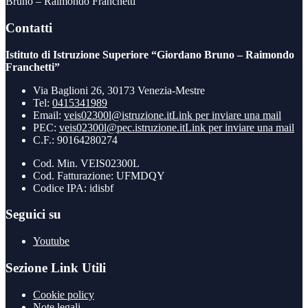
Bruno – Raimondo Franchetti”
Contatti
Istituto di Istruzione Superiore “Giordano Bruno – Raimondo
Franchetti”
Via Baglioni 26, 30173 Venezia-Mestre
Tel:
0415341989
Email:
veis02300l@istruzione.it
Link per inviare una mail
PEC:
veis02300l@pec.istruzione.it
Link per inviare una mail
C.F.: 90164280274
Cod. Min. VEIS02300L
Cod. Fatturazione: UFMDQY
Codice IPA: idisbf
Seguici su
Youtube
Sezione Link Utili
Cookie policy
Note legali