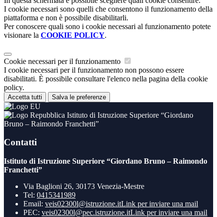
In questa schermata è possibile scegliere quali cookie consentire.
I cookie necessari sono quelli che consentono il funzionamento della
piattaforma e non è possibile disabilitarli.
Per conoscere quali sono i cookie necessari al funzionamento potete
visionare la
COOKIE POLICY
.
Cookie necessari per il funzionamento
I cookie necessari per il funzionamento non possono essere
disabilitati. È possibile consultare l'elenco nella pagina della cookie
policy.
Accetta tutti
Salva le preferenze
Istituto di Istruzione Superiore “Giordano
Bruno – Raimondo Franchetti”
Contatti
Istituto di Istruzione Superiore “Giordano Bruno – Raimondo
Franchetti”
Via Baglioni 26, 30173 Venezia-Mestre
Tel:
0415341989
Email:
veis02300l@istruzione.it
Link per inviare una mail
PEC:
veis02300l@pec.istruzione.it
Link per inviare una mail