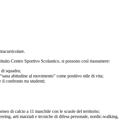
xtracurricolare.
ostituito Centro Sportivo Scolastico, si possono così riassumere:
e di squadra;
a “sana abitudine al movimento” come positivo stile di vita;
 il confronto tra studenti;
rneo di calcio a 11 maschile con le scuole del territorio;
eering, arti marziali e tecniche di difesa personale, nordic-walking,