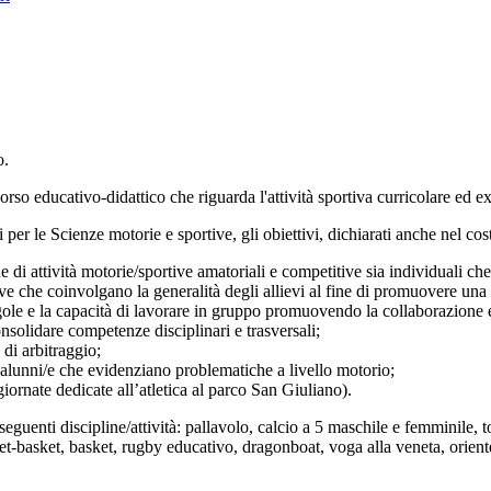
o.
corso educativo-didattico che riguarda l'attività sportiva curricolare ed e
i per le Scienze motorie e sportive, gli obiettivi, dichiarati anche nel c
 di attività motorie/sportive amatoriali e competitive sia individuali ch
tive che coinvolgano la generalità degli allievi al fine di promuovere un
egole e la capacità di lavorare in gruppo promuovendo la collaborazione e
consolidare competenze disciplinari e trasversali;
 di arbitraggio;
r alunni/e che evidenziano problematiche a livello motorio;
iornate dedicate all’atletica al parco San Giuliano).
seguenti discipline/attività:
pallavolo, calcio a 5 maschile e femminile, to
eet-basket, basket, rugby educativo, dragonboat
, v
oga alla veneta, orient