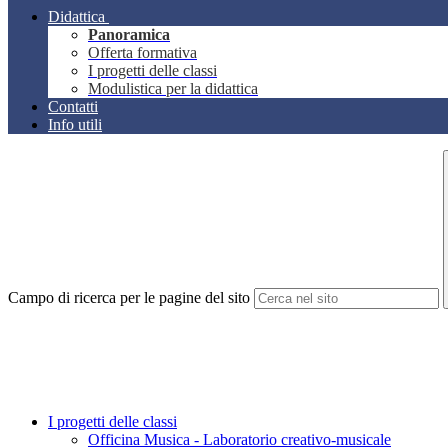
Didattica
Panoramica
Offerta formativa
I progetti delle classi
Modulistica per la didattica
Contatti
Info utili
Campo di ricerca per le pagine del sito
I progetti delle classi
Officina Musica - Laboratorio creativo-musicale