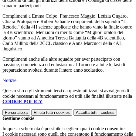
di docenti di tutti gli indirizzi della scuola e i Consigli di classe delle
squadre partecipanti.
Complimenti a Emma Colpo, Francesco Maggio, Letizia Ongaro,
Chiara Protopapa e Ruben Valiante componenti della squadra "I
Retorici" della 4H scienze applicate che hanno vinto la finale contro
la 4B scientifico. Menzioni di merito come “Migliori oratori del
giorno” vanno ad Angelica Teresa Battaglia della 4B scientifico,
Carlo Millino della 2CCL classico e Anna Marcucci della 4AL
linguistico.
Complimenti anche alle altre squadre per aver partecipato con
passione, competenza ed entusiasmo al Torneo e a tutte le fasi di
preparazione svoltesi durante l'intero anno scolastico.
Notizie
Questo sito o gli strumenti terzi da questo utilizzati si avvalgono di
cookie necessari al funzionamento ed utili alle finalità illustrate nella
COOKIE POLICY
.
Personalizza
Rifiuta tutti
i cookies
Accetta tutti
i cookies
Gestione cookie
In questa schermata è possibile scegliere quali cookie consentire.
I cookie necessari sono quelli che consentono il funzionamento della