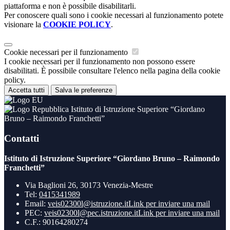
piattaforma e non è possibile disabilitarli.
Per conoscere quali sono i cookie necessari al funzionamento potete
visionare la
COOKIE POLICY
.
Cookie necessari per il funzionamento
I cookie necessari per il funzionamento non possono essere
disabilitati. È possibile consultare l'elenco nella pagina della cookie
policy.
Accetta tutti
Salva le preferenze
Istituto di Istruzione Superiore “Giordano
Bruno – Raimondo Franchetti”
Contatti
Istituto di Istruzione Superiore “Giordano Bruno – Raimondo
Franchetti”
Via Baglioni 26, 30173 Venezia-Mestre
Tel:
0415341989
Email:
veis02300l@istruzione.it
Link per inviare una mail
PEC:
veis02300l@pec.istruzione.it
Link per inviare una mail
C.F.: 90164280274