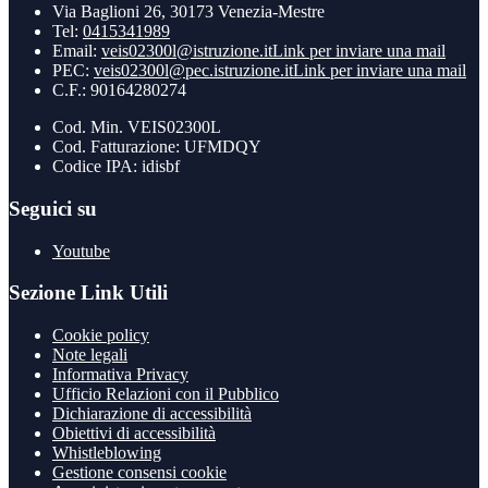
Via Baglioni 26, 30173 Venezia-Mestre
Tel:
0415341989
Email:
veis02300l@istruzione.it
Link per inviare una mail
PEC:
veis02300l@pec.istruzione.it
Link per inviare una mail
C.F.: 90164280274
Cod. Min. VEIS02300L
Cod. Fatturazione: UFMDQY
Codice IPA: idisbf
Seguici su
Youtube
Sezione Link Utili
Cookie policy
Note legali
Informativa Privacy
Ufficio Relazioni con il Pubblico
Dichiarazione di accessibilità
Obiettivi di accessibilità
Whistleblowing
Gestione consensi cookie