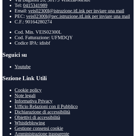
Tel:
0415341989
Email:
veis02300l@istruzione.it
Link per inviare una mail
PEC:
veis02300l@pec.istruzione.it
Link per inviare una mail
C.F.: 90164280274
Cod. Min. VEIS02300L
Cod. Fatturazione: UFMDQY
Codice IPA: idisbf
Seguici su
Youtube
Sezione Link Utili
Cookie policy
Note legali
Informativa Privacy
Ufficio Relazioni con il Pubblico
Dichiarazione di accessibilità
Obiettivi di accessibilità
Whistleblowing
Gestione consensi cookie
Amministrazione trasparente