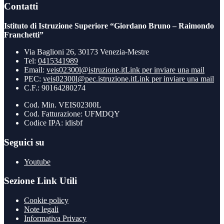
Contatti
Istituto di Istruzione Superiore “Giordano Bruno – Raimondo
Franchetti”
Via Baglioni 26, 30173 Venezia-Mestre
Tel:
0415341989
Email:
veis02300l@istruzione.it
Link per inviare una mail
PEC:
veis02300l@pec.istruzione.it
Link per inviare una mail
C.F.: 90164280274
Cod. Min. VEIS02300L
Cod. Fatturazione: UFMDQY
Codice IPA: idisbf
Seguici su
Youtube
Sezione Link Utili
Cookie policy
Note legali
Informativa Privacy