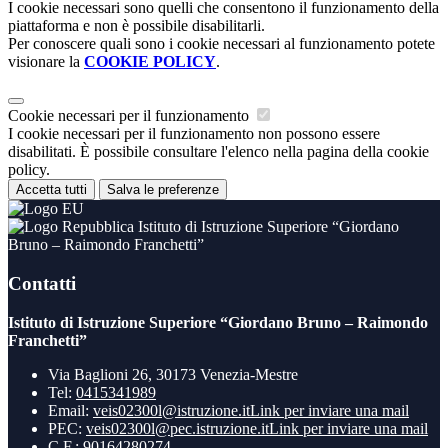
I cookie necessari sono quelli che consentono il funzionamento della
piattaforma e non è possibile disabilitarli.
Per conoscere quali sono i cookie necessari al funzionamento potete
visionare la
COOKIE POLICY
.
Cookie necessari per il funzionamento
I cookie necessari per il funzionamento non possono essere
disabilitati. È possibile consultare l'elenco nella pagina della cookie
policy.
Accetta tutti
Salva le preferenze
Istituto di Istruzione Superiore “Giordano
Bruno – Raimondo Franchetti”
Contatti
Istituto di Istruzione Superiore “Giordano Bruno – Raimondo
Franchetti”
Via Baglioni 26, 30173 Venezia-Mestre
Tel:
0415341989
Email:
veis02300l@istruzione.it
Link per inviare una mail
PEC:
veis02300l@pec.istruzione.it
Link per inviare una mail
C.F.: 90164280274