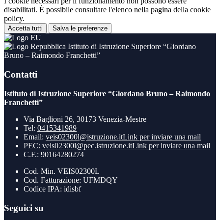
I cookie necessari per il funzionamento non possono essere
disabilitati. È possibile consultare l'elenco nella pagina della cookie
policy.
Accetta tutti
Salva le preferenze
Istituto di Istruzione Superiore “Giordano
Bruno – Raimondo Franchetti”
Contatti
Istituto di Istruzione Superiore “Giordano Bruno – Raimondo
Franchetti”
Via Baglioni 26, 30173 Venezia-Mestre
Tel:
0415341989
Email:
veis02300l@istruzione.it
Link per inviare una mail
PEC:
veis02300l@pec.istruzione.it
Link per inviare una mail
C.F.: 90164280274
Cod. Min. VEIS02300L
Cod. Fatturazione: UFMDQY
Codice IPA: idisbf
Seguici su