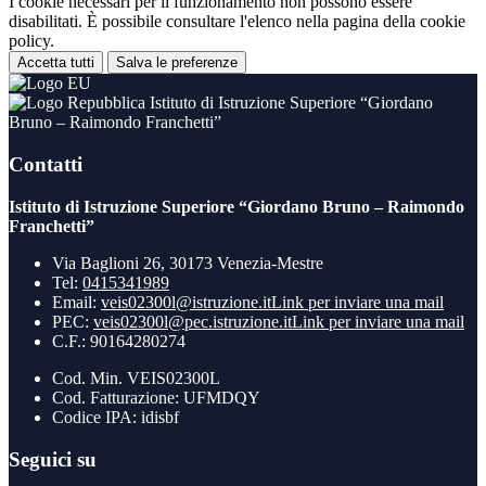
I cookie necessari per il funzionamento non possono essere
disabilitati. È possibile consultare l'elenco nella pagina della cookie
policy.
Accetta tutti
Salva le preferenze
Istituto di Istruzione Superiore “Giordano
Bruno – Raimondo Franchetti”
Contatti
Istituto di Istruzione Superiore “Giordano Bruno – Raimondo
Franchetti”
Via Baglioni 26, 30173 Venezia-Mestre
Tel:
0415341989
Email:
veis02300l@istruzione.it
Link per inviare una mail
PEC:
veis02300l@pec.istruzione.it
Link per inviare una mail
C.F.: 90164280274
Cod. Min. VEIS02300L
Cod. Fatturazione: UFMDQY
Codice IPA: idisbf
Seguici su