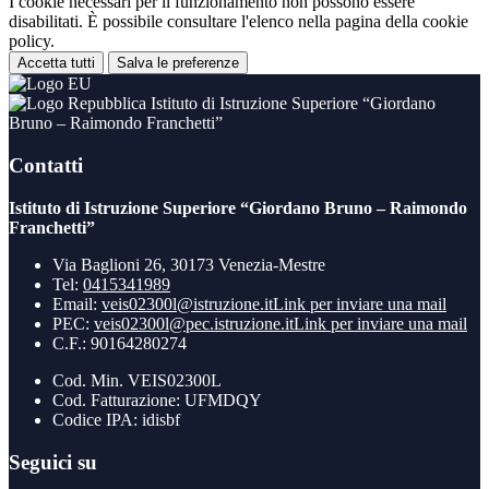
I cookie necessari per il funzionamento non possono essere
disabilitati. È possibile consultare l'elenco nella pagina della cookie
policy.
Accetta tutti
Salva le preferenze
Istituto di Istruzione Superiore “Giordano
Bruno – Raimondo Franchetti”
Contatti
Istituto di Istruzione Superiore “Giordano Bruno – Raimondo
Franchetti”
Via Baglioni 26, 30173 Venezia-Mestre
Tel:
0415341989
Email:
veis02300l@istruzione.it
Link per inviare una mail
PEC:
veis02300l@pec.istruzione.it
Link per inviare una mail
C.F.: 90164280274
Cod. Min. VEIS02300L
Cod. Fatturazione: UFMDQY
Codice IPA: idisbf
Seguici su