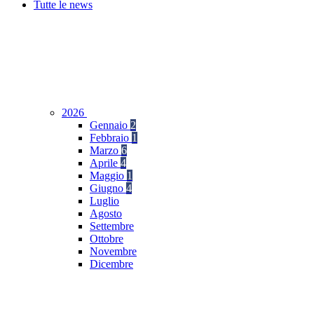
Tutte le news
2026
Gennaio
2
Febbraio
1
Marzo
6
Aprile
4
Maggio
1
Giugno
4
Luglio
Agosto
Settembre
Ottobre
Novembre
Dicembre