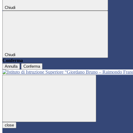
Chiudi
Chiudi
Conferma
Annulla
Conferma
close