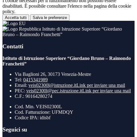
I cookie necessari per il funzionamento non possono essere
disabilitati. È possibile consultare l'elenco nella pagina della cookie
policy.
Accetta tutti
Salva le preferenze
Istituto di Istruzione Superiore “Giordano
Bruno – Raimondo Franchetti”
Contatti
Istituto di Istruzione Superiore “Giordano Bruno – Raimondo
Franchetti”
Via Baglioni 26, 30173 Venezia-Mestre
Tel:
0415341989
Email:
veis02300l@istruzione.it
Link per inviare una mail
PEC:
veis02300l@pec.istruzione.it
Link per inviare una mail
C.F.: 90164280274
Cod. Min. VEIS02300L
Cod. Fatturazione: UFMDQY
Codice IPA: idisbf
Seguici su