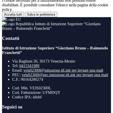
I cookie necessari per il funzionamento non possono essere
disabilitati. È possibile consultare l'elenco nella pagina della cookie
policy.
Accetta tutti
Salva le preferenze
Istituto di Istruzione Superiore “Giordano
Bruno – Raimondo Franchetti”
Contatti
Istituto di Istruzione Superiore “Giordano Bruno – Raimondo
Franchetti”
Via Baglioni 26, 30173 Venezia-Mestre
Tel:
0415341989
Email:
veis02300l@istruzione.it
Link per inviare una mail
PEC:
veis02300l@pec.istruzione.it
Link per inviare una mail
C.F.: 90164280274
Cod. Min. VEIS02300L
Cod. Fatturazione: UFMDQY
Codice IPA: idisbf
Seguici su