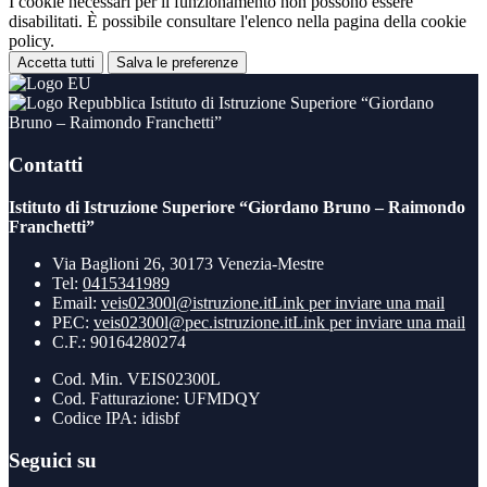
I cookie necessari per il funzionamento non possono essere
disabilitati. È possibile consultare l'elenco nella pagina della cookie
policy.
Accetta tutti
Salva le preferenze
Istituto di Istruzione Superiore “Giordano
Bruno – Raimondo Franchetti”
Contatti
Istituto di Istruzione Superiore “Giordano Bruno – Raimondo
Franchetti”
Via Baglioni 26, 30173 Venezia-Mestre
Tel:
0415341989
Email:
veis02300l@istruzione.it
Link per inviare una mail
PEC:
veis02300l@pec.istruzione.it
Link per inviare una mail
C.F.: 90164280274
Cod. Min. VEIS02300L
Cod. Fatturazione: UFMDQY
Codice IPA: idisbf
Seguici su