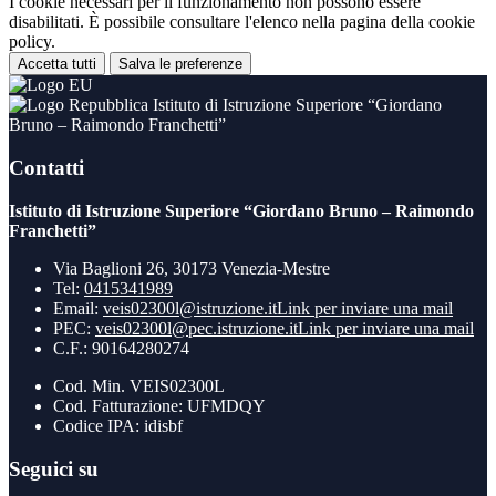
I cookie necessari per il funzionamento non possono essere
disabilitati. È possibile consultare l'elenco nella pagina della cookie
policy.
Accetta tutti
Salva le preferenze
Istituto di Istruzione Superiore “Giordano
Bruno – Raimondo Franchetti”
Contatti
Istituto di Istruzione Superiore “Giordano Bruno – Raimondo
Franchetti”
Via Baglioni 26, 30173 Venezia-Mestre
Tel:
0415341989
Email:
veis02300l@istruzione.it
Link per inviare una mail
PEC:
veis02300l@pec.istruzione.it
Link per inviare una mail
C.F.: 90164280274
Cod. Min. VEIS02300L
Cod. Fatturazione: UFMDQY
Codice IPA: idisbf
Seguici su