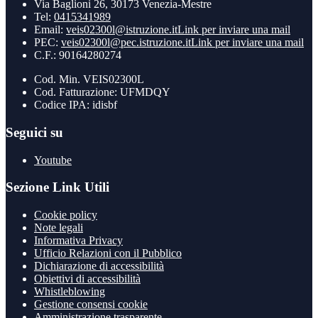
Via Baglioni 26, 30173 Venezia-Mestre
Tel:
0415341989
Email:
veis02300l@istruzione.it
Link per inviare una mail
PEC:
veis02300l@pec.istruzione.it
Link per inviare una mail
C.F.: 90164280274
Cod. Min. VEIS02300L
Cod. Fatturazione: UFMDQY
Codice IPA: idisbf
Seguici su
Youtube
Sezione Link Utili
Cookie policy
Note legali
Informativa Privacy
Ufficio Relazioni con il Pubblico
Dichiarazione di accessibilità
Obiettivi di accessibilità
Whistleblowing
Gestione consensi cookie
Amministrazione trasparente