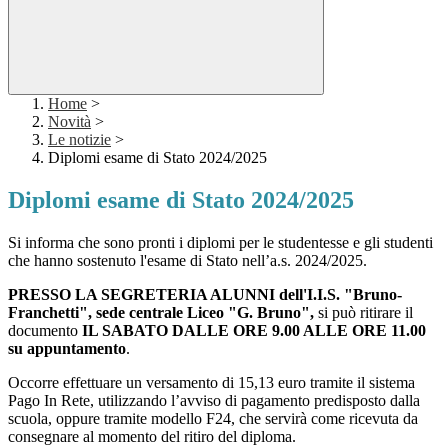
Home
>
Novità
>
Le notizie
>
Diplomi esame di Stato 2024/2025
Diplomi esame di Stato 2024/2025
Si informa che sono pronti i diplomi per le studentesse e gli studenti
che hanno sostenuto l'esame di Stato nell’a.s. 2024/2025.
PRESSO LA SEGRETERIA ALUNNI dell'I.I.S. "Bruno-
Franchetti", sede centrale Liceo "G. Bruno",
s
i può ritirare il
documento
IL SABATO DALLE ORE 9.00 ALLE ORE 11.00
su appuntamento
.
Occorre effettuare un versamento di 15,13
euro
tramite il sistema
Pago In Rete, utilizzando l’avviso di pagamento predisposto dalla
scuola,
oppure
tramite modello F24, che servirà come ricevuta da
consegnare al momento del ritiro del diploma.