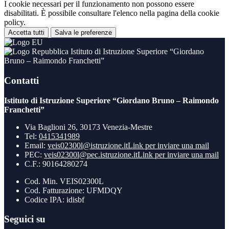
I cookie necessari per il funzionamento non possono essere
disabilitati. È possibile consultare l'elenco nella pagina della cookie
policy.
Accetta tutti
Salva le preferenze
Istituto di Istruzione Superiore “Giordano
Bruno – Raimondo Franchetti”
Contatti
Istituto di Istruzione Superiore “Giordano Bruno – Raimondo
Franchetti”
Via Baglioni 26, 30173 Venezia-Mestre
Tel:
0415341989
Email:
veis02300l@istruzione.it
Link per inviare una mail
PEC:
veis02300l@pec.istruzione.it
Link per inviare una mail
C.F.: 90164280274
Cod. Min. VEIS02300L
Cod. Fatturazione: UFMDQY
Codice IPA: idisbf
Seguici su