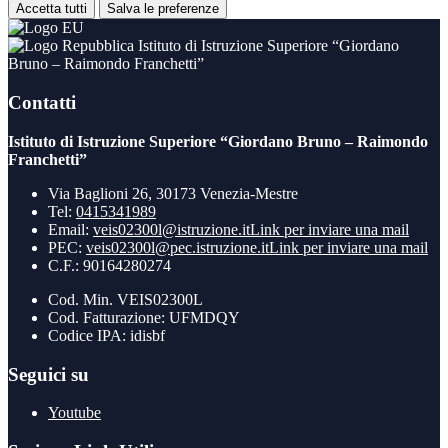
Accetta tutti
Salva le preferenze
Istituto di Istruzione Superiore “Giordano
Bruno – Raimondo Franchetti”
Contatti
Istituto di Istruzione Superiore “Giordano Bruno – Raimondo
Franchetti”
Via Baglioni 26, 30173 Venezia-Mestre
Tel:
0415341989
Email:
veis02300l@istruzione.it
Link per inviare una mail
PEC:
veis02300l@pec.istruzione.it
Link per inviare una mail
C.F.: 90164280274
Cod. Min. VEIS02300L
Cod. Fatturazione: UFMDQY
Codice IPA: idisbf
Seguici su
Youtube