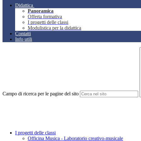
Didattica
Panoramica
Offerta formativa
I progetti delle classi
Modulistica per la didattica
Contatti
Info utili
Campo di ricerca per le pagine del sito
I progetti delle classi
Officina Musica - Laboratorio creativo-musicale