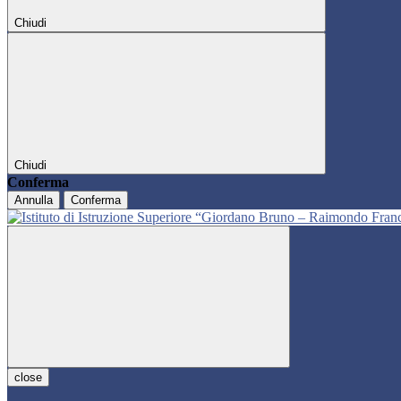
Chiudi
Chiudi
Conferma
Annulla
Conferma
close