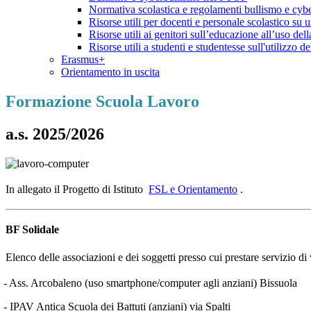
Normativa scolastica e regolamenti bullismo e cyb
Risorse utili per docenti e personale scolastico su 
Risorse utili ai genitori sull’educazione all’uso del
Risorse utili a studenti e studentesse sull'utilizzo d
Erasmus+
Orientamento in uscita
Formazione Scuola Lavoro
a.s. 2025/2026
In allegato il Progetto di Istituto
FSL e Orientamento
.
BF Solidale
Elenco delle associazioni e dei soggetti presso cui prestare servizio d
- Ass. Arcobaleno (uso smartphone/computer agli anziani) Bissuola
- IPAV Antica Scuola dei Battuti (anziani) via Spalti