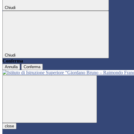
Chiudi
Chiudi
Conferma
Annulla
Conferma
close