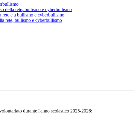
erbullismo
uso della rete, bullismo e cyberbullismo
la rete e a bullismo e cyberbullismo
ella rete, bullismo e cyberbullismo
i volontariato durante l'anno scolastico 2025-2026: