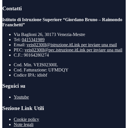
Contatti
Istituto di Istruzione Superiore “Giordano Bruno – Raimondo
Franchetti”
Via Baglioni 26, 30173 Venezia-Mestre
Tel:
0415341989
Email:
veis02300l@istruzione.it
Link per inviare una mail
PEC:
veis02300l@pec.istruzione.it
Link per inviare una mail
C.F.: 90164280274
Cod. Min. VEIS02300L
Cod. Fatturazione: UFMDQY
Codice IPA: idisbf
Seguici su
Youtube
Sezione Link Utili
Cookie policy
Note legali