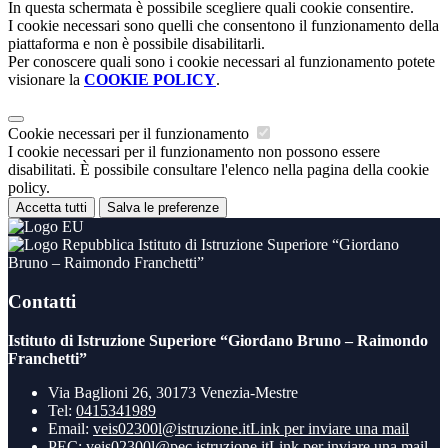
In questa schermata è possibile scegliere quali cookie consentire.
I cookie necessari sono quelli che consentono il funzionamento della
piattaforma e non è possibile disabilitarli.
Per conoscere quali sono i cookie necessari al funzionamento potete
visionare la
COOKIE POLICY
.
Cookie necessari per il funzionamento
I cookie necessari per il funzionamento non possono essere
disabilitati. È possibile consultare l'elenco nella pagina della cookie
policy.
Accetta tutti
Salva le preferenze
Istituto di Istruzione Superiore “Giordano
Bruno – Raimondo Franchetti”
Contatti
Istituto di Istruzione Superiore “Giordano Bruno – Raimondo
Franchetti”
Via Baglioni 26, 30173 Venezia-Mestre
Tel:
0415341989
Email:
veis02300l@istruzione.it
Link per inviare una mail
PEC:
veis02300l@pec.istruzione.it
Link per inviare una mail