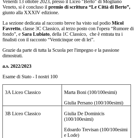
Venerdì 13 ottobre 2023, presso il Liceo "Berto" di Mogliano
Veneto, si è concluso
il
premio di scrittura “Le Città di Berto”,
giunto alla XXXIV edizione.
La sezione dedicata al racconto breve ha visto sul podio
Micol
Favretto
, classe 3C Classico, al terzo posto con l'opera “Rumore di
fondo”, e
Sara Lubiato
, della 1C Classico, che è entrata tra i
finalisti
c
on il racconto “Venticinque ore di lei”.
Grazie da parte di tutta la Scuola per l'impegno e la passione
dimostrati.
a.s. 2022/2023
Esame di Stato - I nostri 100
3A Liceo Classico
Marta Boni (100/100esimi)
Giulia Persano (100/100esimi)
3B Liceo Classico
Giulia De Dominicis
(100/100esimi)
Edoardo Trevisan (100/100esimi
e Lode)