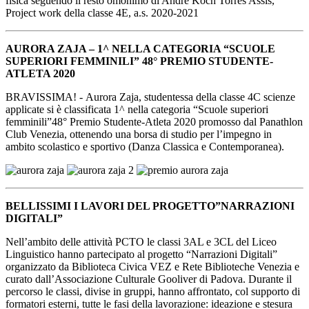
fisica seguendo il resto omonimo di Andre Koch Torres Assis,
Project work della classe 4E, a.s. 2020-2021
AURORA ZAJA – 1^ NELLA CATEGORIA “SCUOLE
SUPERIORI FEMMINILI” 48° PREMIO STUDENTE-
ATLETA 2020
BRAVISSIMA! - Aurora Zaja, studentessa della classe 4C scienze
applicate si è classificata 1^ nella categoria “Scuole superiori
femminili”48° Premio Studente-Atleta 2020 promosso dal Panathlon
Club Venezia, ottenendo una borsa di studio per l’impegno in
ambito scolastico e sportivo (Danza Classica e Contemporanea).
BELLISSIMI I LAVORI DEL PROGETTO”NARRAZIONI
DIGITALI”
Nell’ambito delle attività PCTO le classi 3AL e 3CL del Liceo
Linguistico hanno partecipato al progetto “Narrazioni Digitali”
organizzato da Biblioteca Civica VEZ e Rete Biblioteche Venezia e
curato dall’Associazione Culturale Gooliver di Padova. Durante il
percorso le classi, divise in gruppi, hanno affrontato, col supporto di
formatori esterni, tutte le fasi della lavorazione: ideazione e stesura