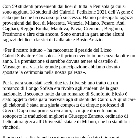
Con 59 studenti provenienti dai licei di tutta la Penisola (a cui si
sono aggiunti 18 studenti del Cairoli), l’edizione 2021 dell’Agone è
stata quella che ha riscosso più successo. Hanno partecipato ragazzi
provenienti dai licei di Macerata, Venezia, Milano, Pesaro, Asti,
Cagliari, Reggio Emilia, Mantova, Pavia, Cremona, Bergamo,
Frosinone e altre città ancora. Sono entrati in gara anche alcuni
ragazzi dei licei classici di Gallarate e Busto Arsizio.
«Per il nostro istituto – ha raccontato il preside del Liceo
Cairoli Salvatore Consolo – è il primo evento in presenza da oltre un
anno. La premiazione si sarebbe dovuta tenere al castello di
Masnago, ma vista la grande partecipazione abbiamo dovuto
spostare la cerimonia nella nostra palestra».
Per la gara sono stati scelti due testi diversi: uno tratto da un
romanzo di Longo Sofista era rivolto agli studenti della gara
nazionale, il secondo tratto da un romanzo di Senofonte Efesio è
stato oggetto della gara riservata agli studenti del Cairoli. A giudicare
gli elaborati è stata una giuria composta da cinque professori di
Greco. Dopo una prima scrematura, i cinque docenti hanno
sottoposto le traduzioni migliori a Giuseppe Zanetto, ordinario di
Letteratura greca all’Università statale di Milano, che ha stabilito i
vincitori.
Il primo classificato nella sezione nazionale è stato Giovanni