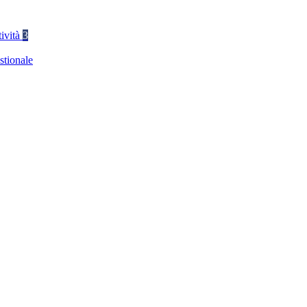
tività
3
stionale