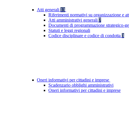
Atti generali
13
Riferimenti normativi su organizzazione e at
Atti amministrativi generali
7
Documenti di programmazione strategico-ge
Statuti e leggi regionali
Codice disciplinare e codice di condotta
3
Oneri informativi per cittadini e imprese
Scadenzario obblighi amministrativi
Oneri informativi per cittadini e imprese