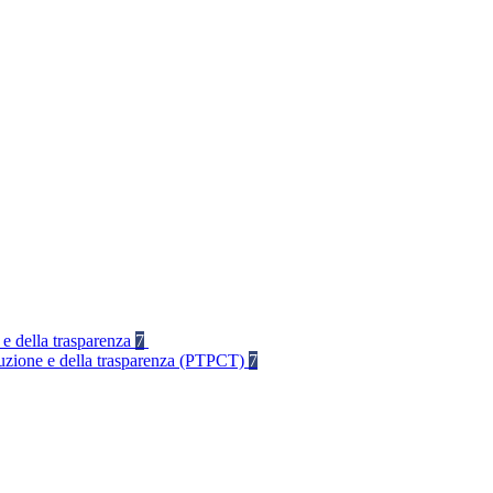
 e della trasparenza
7
rruzione e della trasparenza (PTPCT)
7