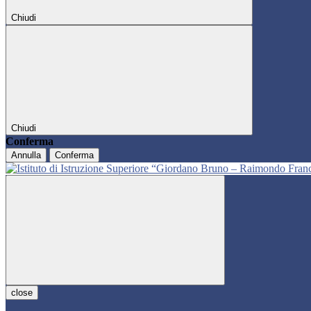
Chiudi
Chiudi
Conferma
Annulla
Conferma
close