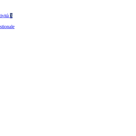
tività
3
stionale