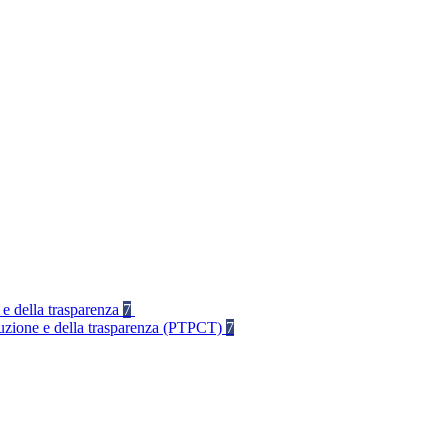
 e della trasparenza
7
rruzione e della trasparenza (PTPCT)
7