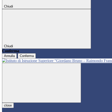
Chiudi
Chiudi
Conferma
Annulla
Conferma
close