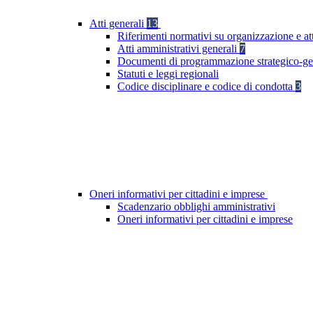
Atti generali
13
Riferimenti normativi su organizzazione e at
Atti amministrativi generali
7
Documenti di programmazione strategico-ge
Statuti e leggi regionali
Codice disciplinare e codice di condotta
3
Oneri informativi per cittadini e imprese
Scadenzario obblighi amministrativi
Oneri informativi per cittadini e imprese