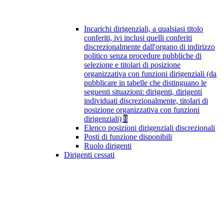
Incarichi dirigenziali, a qualsiasi titolo
conferiti, ivi inclusi quelli conferiti
discrezionalmente dall'organo di indirizzo
politico senza procedure pubbliche di
selezione e titolari di posizione
organizzativa con funzioni dirigenziali (da
pubblicare in tabelle che distinguano le
seguenti situazioni: dirigenti, dirigenti
individuati discrezionalmente, titolari di
posizione organizzativa con funzioni
dirigenziali)
8
Elenco posizioni dirigenziali discrezionali
Posti di funzione disponibili
Ruolo dirigenti
Dirigenti cessati