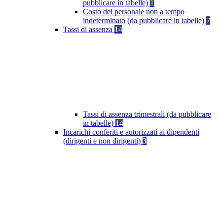
pubblicare in tabelle)
1
Costo del personale non a tempo
indeterminato (da pubblicare in tabelle)
7
Tassi di assenza
14
Tassi di assenza trimestrali (da pubblicare
in tabelle)
14
Incarichi conferiti e autorizzati ai dipendenti
(dirigenti e non dirigenti)
3