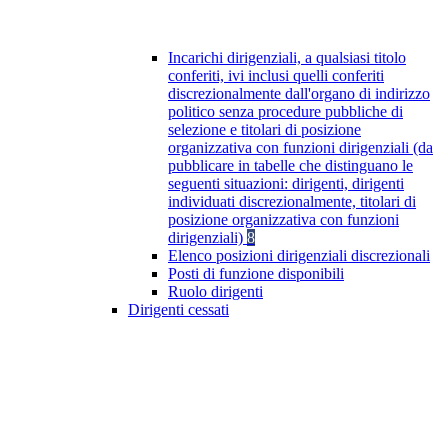
Incarichi dirigenziali, a qualsiasi titolo
conferiti, ivi inclusi quelli conferiti
discrezionalmente dall'organo di indirizzo
politico senza procedure pubbliche di
selezione e titolari di posizione
organizzativa con funzioni dirigenziali (da
pubblicare in tabelle che distinguano le
seguenti situazioni: dirigenti, dirigenti
individuati discrezionalmente, titolari di
posizione organizzativa con funzioni
dirigenziali)
8
Elenco posizioni dirigenziali discrezionali
Posti di funzione disponibili
Ruolo dirigenti
Dirigenti cessati