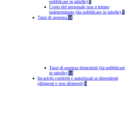
pubblicare in tabelle)
1
Costo del personale non a tempo
indeterminato (da pubblicare in tabelle)
7
Tassi di assenza
14
Tassi di assenza trimestrali (da pubblicare
in tabelle)
14
Incarichi conferiti e autorizzati ai dipendenti
(dirigenti e non dirigenti)
3