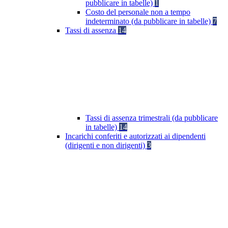
pubblicare in tabelle)
1
Costo del personale non a tempo
indeterminato (da pubblicare in tabelle)
7
Tassi di assenza
14
Tassi di assenza trimestrali (da pubblicare
in tabelle)
14
Incarichi conferiti e autorizzati ai dipendenti
(dirigenti e non dirigenti)
3