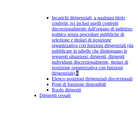
Incarichi dirigenziali, a qualsiasi titolo
conferiti, ivi inclusi quelli conferiti
discrezionalmente dall'organo di indirizzo
politico senza procedure pubbliche di
selezione e titolari di posizione
organizzativa con funzioni dirigenziali (da
pubblicare in tabelle che distinguano le
seguenti situazioni: dirigenti, dirigenti
individuati discrezionalmente, titolari di
posizione organizzativa con funzioni
dirigenziali)
8
Elenco posizioni dirigenziali discrezionali
Posti di funzione disponibili
Ruolo dirigenti
Dirigenti cessati