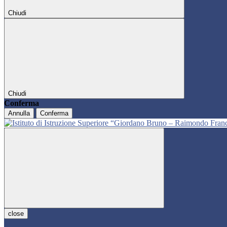
Chiudi
Chiudi
Conferma
Annulla
Conferma
close