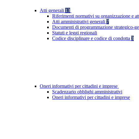
Atti generali
13
Riferimenti normativi su organizzazione e at
Atti amministrativi generali
7
Documenti di programmazione strategico-ge
Statuti e leggi regionali
Codice disciplinare e codice di condotta
3
Oneri informativi per cittadini e imprese
Scadenzario obblighi amministrativi
Oneri informativi per cittadini e imprese