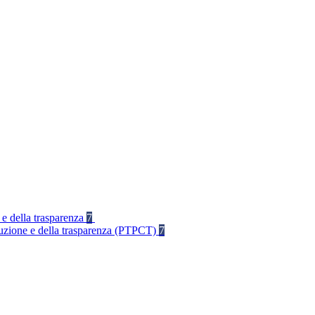
 e della trasparenza
7
rruzione e della trasparenza (PTPCT)
7