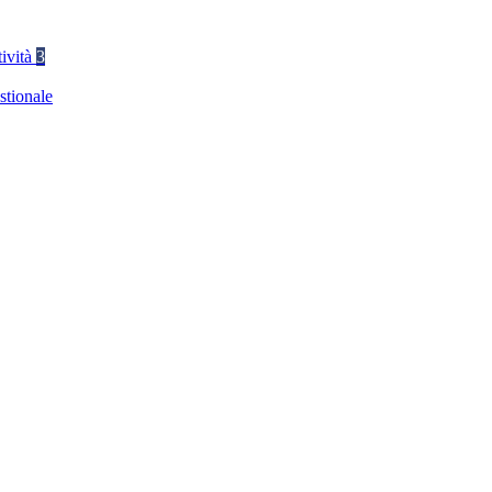
tività
3
stionale