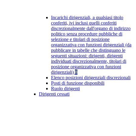
Incarichi dirigenziali, a qualsiasi titolo
conferiti, ivi inclusi quelli conferiti
discrezionalmente dall'organo di indirizzo
politico senza procedure pubbliche di
selezione e titolari di posizione
organizzativa con funzioni dirigenziali (da
pubblicare in tabelle che distinguano le
seguenti situazioni: dirigenti, dirigenti
individuati discrezionalmente, titolari di
posizione organizzativa con funzioni
dirigenziali)
8
Elenco posizioni dirigenziali discrezionali
Posti di funzione disponibili
Ruolo dirigenti
Dirigenti cessati