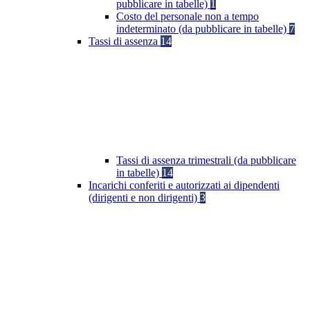
pubblicare in tabelle)
1
Costo del personale non a tempo
indeterminato (da pubblicare in tabelle)
7
Tassi di assenza
14
Tassi di assenza trimestrali (da pubblicare
in tabelle)
14
Incarichi conferiti e autorizzati ai dipendenti
(dirigenti e non dirigenti)
3