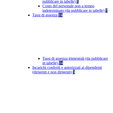
pubblicare in tabelle)
1
Costo del personale non a tempo
indeterminato (da pubblicare in tabelle)
7
Tassi di assenza
14
Tassi di assenza trimestrali (da pubblicare
in tabelle)
14
Incarichi conferiti e autorizzati ai dipendenti
(dirigenti e non dirigenti)
3