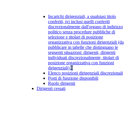
Incarichi dirigenziali, a qualsiasi titolo
conferiti, ivi inclusi quelli conferiti
discrezionalmente dall'organo di indirizzo
politico senza procedure pubbliche di
selezione e titolari di posizione
organizzativa con funzioni dirigenziali (da
pubblicare in tabelle che distinguano le
seguenti situazioni: dirigenti, dirigenti
individuati discrezionalmente, titolari di
posizione organizzativa con funzioni
dirigenziali)
8
Elenco posizioni dirigenziali discrezionali
Posti di funzione disponibili
Ruolo dirigenti
Dirigenti cessati