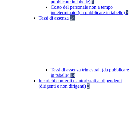
pubblicare in tabelle)
1
Costo del personale non a tempo
indeterminato (da pubblicare in tabelle)
7
Tassi di assenza
14
Tassi di assenza trimestrali (da pubblicare
in tabelle)
14
Incarichi conferiti e autorizzati ai dipendenti
(dirigenti e non dirigenti)
3