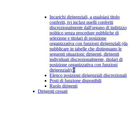
Incarichi dirigenziali, a qualsiasi titolo
conferiti, ivi inclusi quelli conferiti
discrezionalmente dall'organo di indirizzo
politico senza procedure pubbliche di
selezione e titolari di posizione
organizzativa con funzioni dirigenziali (da
pubblicare in tabelle che distinguano le
seguenti situazioni: dirigenti, dirigenti
individuati discrezionalmente, titolari di
posizione organizzativa con funzioni
dirigenziali)
8
Elenco posizioni dirigenziali discrezionali
Posti di funzione disponibili
Ruolo dirigenti
Dirigenti cessati