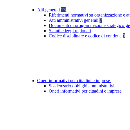
Atti generali
13
Riferimenti normativi su organizzazione e at
Atti amministrativi generali
7
Documenti di programmazione strategico-ge
Statuti e leggi regionali
Codice disciplinare e codice di condotta
3
Oneri informativi per cittadini e imprese
Scadenzario obblighi amministrativi
Oneri informativi per cittadini e imprese