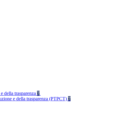
 e della trasparenza
7
rruzione e della trasparenza (PTPCT)
7