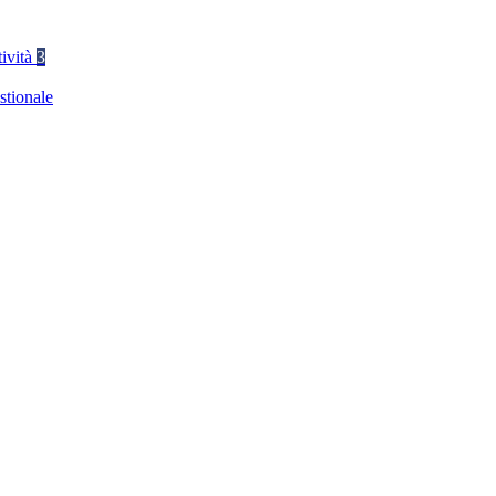
tività
3
stionale