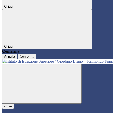
Chiudi
Chiudi
Conferma
Annulla
Conferma
close