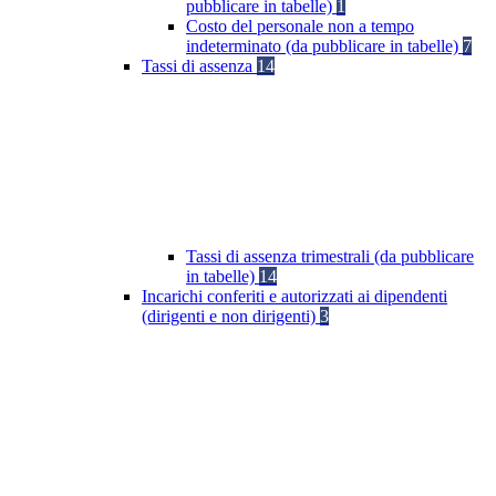
pubblicare in tabelle)
1
Costo del personale non a tempo
indeterminato (da pubblicare in tabelle)
7
Tassi di assenza
14
Tassi di assenza trimestrali (da pubblicare
in tabelle)
14
Incarichi conferiti e autorizzati ai dipendenti
(dirigenti e non dirigenti)
3