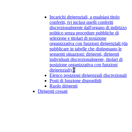
Incarichi dirigenziali, a qualsiasi titolo
conferiti, ivi inclusi quelli conferiti
discrezionalmente dall'organo di indirizzo
politico senza procedure pubbliche di
selezione e titolari di posizione
organizzativa con funzioni dirigenziali (da
pubblicare in tabelle che distinguano le
seguenti situazioni: dirigenti, dirigenti
individuati discrezionalmente, titolari di
posizione organizzativa con funzioni
dirigenziali)
8
Elenco posizioni dirigenziali discrezionali
Posti di funzione disponibili
Ruolo dirigenti
Dirigenti cessati