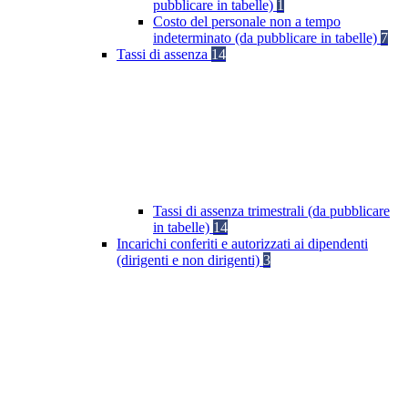
pubblicare in tabelle)
1
Costo del personale non a tempo
indeterminato (da pubblicare in tabelle)
7
Tassi di assenza
14
Tassi di assenza trimestrali (da pubblicare
in tabelle)
14
Incarichi conferiti e autorizzati ai dipendenti
(dirigenti e non dirigenti)
3