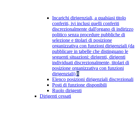
Incarichi dirigenziali, a qualsiasi titolo
conferiti, ivi inclusi quelli conferiti
discrezionalmente dall'organo di indirizzo
politico senza procedure pubbliche di
selezione e titolari di posizione
organizzativa con funzioni dirigenziali (da
pubblicare in tabelle che distinguano le
seguenti situazioni: dirigenti, dirigenti
individuati discrezionalmente, titolari di
posizione organizzativa con funzioni
dirigenziali)
8
Elenco posizioni dirigenziali discrezionali
Posti di funzione disponibili
Ruolo dirigenti
Dirigenti cessati