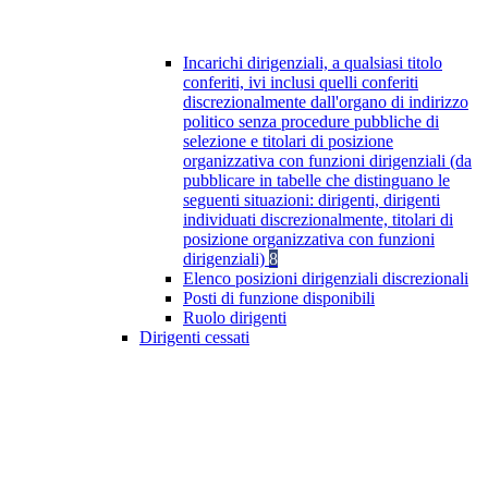
Incarichi dirigenziali, a qualsiasi titolo
conferiti, ivi inclusi quelli conferiti
discrezionalmente dall'organo di indirizzo
politico senza procedure pubbliche di
selezione e titolari di posizione
organizzativa con funzioni dirigenziali (da
pubblicare in tabelle che distinguano le
seguenti situazioni: dirigenti, dirigenti
individuati discrezionalmente, titolari di
posizione organizzativa con funzioni
dirigenziali)
8
Elenco posizioni dirigenziali discrezionali
Posti di funzione disponibili
Ruolo dirigenti
Dirigenti cessati