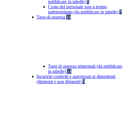
pubblicare in tabelle)
1
Costo del personale non a tempo
indeterminato (da pubblicare in tabelle)
7
Tassi di assenza
14
Tassi di assenza trimestrali (da pubblicare
in tabelle)
14
Incarichi conferiti e autorizzati ai dipendenti
(dirigenti e non dirigenti)
3