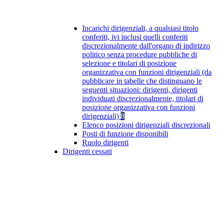
Incarichi dirigenziali, a qualsiasi titolo
conferiti, ivi inclusi quelli conferiti
discrezionalmente dall'organo di indirizzo
politico senza procedure pubbliche di
selezione e titolari di posizione
organizzativa con funzioni dirigenziali (da
pubblicare in tabelle che distinguano le
seguenti situazioni: dirigenti, dirigenti
individuati discrezionalmente, titolari di
posizione organizzativa con funzioni
dirigenziali)
8
Elenco posizioni dirigenziali discrezionali
Posti di funzione disponibili
Ruolo dirigenti
Dirigenti cessati