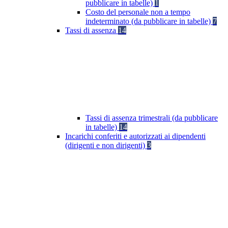
pubblicare in tabelle)
1
Costo del personale non a tempo
indeterminato (da pubblicare in tabelle)
7
Tassi di assenza
14
Tassi di assenza trimestrali (da pubblicare
in tabelle)
14
Incarichi conferiti e autorizzati ai dipendenti
(dirigenti e non dirigenti)
3