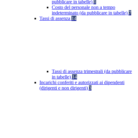
pubblicare in tabelle)
1
Costo del personale non a tempo
indeterminato (da pubblicare in tabelle)
7
Tassi di assenza
14
Tassi di assenza trimestrali (da pubblicare
in tabelle)
14
Incarichi conferiti e autorizzati ai dipendenti
(dirigenti e non dirigenti)
3