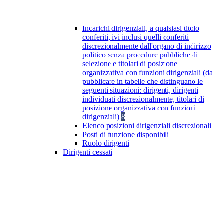
Incarichi dirigenziali, a qualsiasi titolo
conferiti, ivi inclusi quelli conferiti
discrezionalmente dall'organo di indirizzo
politico senza procedure pubbliche di
selezione e titolari di posizione
organizzativa con funzioni dirigenziali (da
pubblicare in tabelle che distinguano le
seguenti situazioni: dirigenti, dirigenti
individuati discrezionalmente, titolari di
posizione organizzativa con funzioni
dirigenziali)
8
Elenco posizioni dirigenziali discrezionali
Posti di funzione disponibili
Ruolo dirigenti
Dirigenti cessati