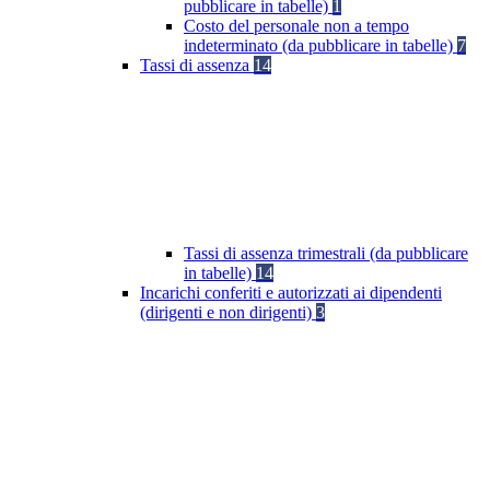
pubblicare in tabelle)
1
Costo del personale non a tempo
indeterminato (da pubblicare in tabelle)
7
Tassi di assenza
14
Tassi di assenza trimestrali (da pubblicare
in tabelle)
14
Incarichi conferiti e autorizzati ai dipendenti
(dirigenti e non dirigenti)
3