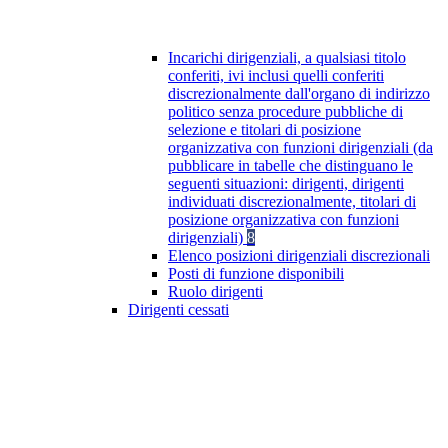
Incarichi dirigenziali, a qualsiasi titolo
conferiti, ivi inclusi quelli conferiti
discrezionalmente dall'organo di indirizzo
politico senza procedure pubbliche di
selezione e titolari di posizione
organizzativa con funzioni dirigenziali (da
pubblicare in tabelle che distinguano le
seguenti situazioni: dirigenti, dirigenti
individuati discrezionalmente, titolari di
posizione organizzativa con funzioni
dirigenziali)
8
Elenco posizioni dirigenziali discrezionali
Posti di funzione disponibili
Ruolo dirigenti
Dirigenti cessati