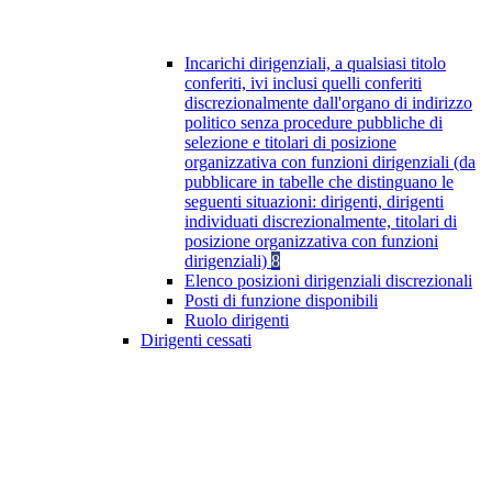
Incarichi dirigenziali, a qualsiasi titolo
conferiti, ivi inclusi quelli conferiti
discrezionalmente dall'organo di indirizzo
politico senza procedure pubbliche di
selezione e titolari di posizione
organizzativa con funzioni dirigenziali (da
pubblicare in tabelle che distinguano le
seguenti situazioni: dirigenti, dirigenti
individuati discrezionalmente, titolari di
posizione organizzativa con funzioni
dirigenziali)
8
Elenco posizioni dirigenziali discrezionali
Posti di funzione disponibili
Ruolo dirigenti
Dirigenti cessati