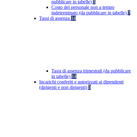
pubblicare in tabelle)
1
Costo del personale non a tempo
indeterminato (da pubblicare in tabelle)
7
Tassi di assenza
14
Tassi di assenza trimestrali (da pubblicare
in tabelle)
14
Incarichi conferiti e autorizzati ai dipendenti
(dirigenti e non dirigenti)
3