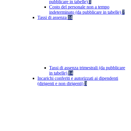
pubblicare in tabelle)
1
Costo del personale non a tempo
indeterminato (da pubblicare in tabelle)
7
Tassi di assenza
14
Tassi di assenza trimestrali (da pubblicare
in tabelle)
14
Incarichi conferiti e autorizzati ai dipendenti
(dirigenti e non dirigenti)
3