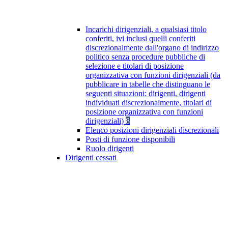
Incarichi dirigenziali, a qualsiasi titolo
conferiti, ivi inclusi quelli conferiti
discrezionalmente dall'organo di indirizzo
politico senza procedure pubbliche di
selezione e titolari di posizione
organizzativa con funzioni dirigenziali (da
pubblicare in tabelle che distinguano le
seguenti situazioni: dirigenti, dirigenti
individuati discrezionalmente, titolari di
posizione organizzativa con funzioni
dirigenziali)
8
Elenco posizioni dirigenziali discrezionali
Posti di funzione disponibili
Ruolo dirigenti
Dirigenti cessati