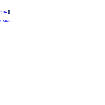
tività
3
stionale