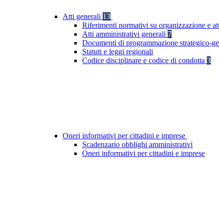
Atti generali
13
Riferimenti normativi su organizzazione e at
Atti amministrativi generali
7
Documenti di programmazione strategico-ge
Statuti e leggi regionali
Codice disciplinare e codice di condotta
3
Oneri informativi per cittadini e imprese
Scadenzario obblighi amministrativi
Oneri informativi per cittadini e imprese