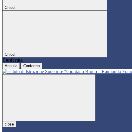
Chiudi
Chiudi
Conferma
Annulla
Conferma
close