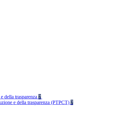
 e della trasparenza
7
rruzione e della trasparenza (PTPCT)
7