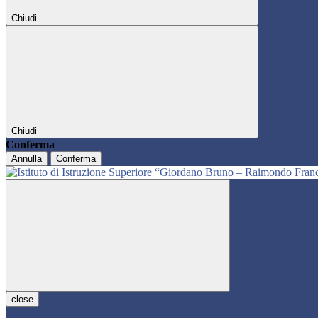
Chiudi
Chiudi
Conferma
Annulla
Conferma
close