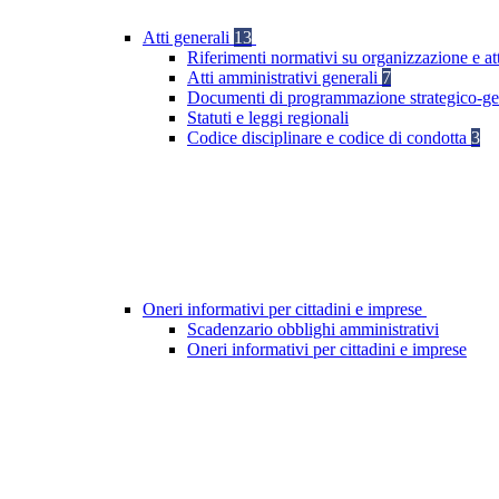
Atti generali
13
Riferimenti normativi su organizzazione e at
Atti amministrativi generali
7
Documenti di programmazione strategico-ge
Statuti e leggi regionali
Codice disciplinare e codice di condotta
3
Oneri informativi per cittadini e imprese
Scadenzario obblighi amministrativi
Oneri informativi per cittadini e imprese