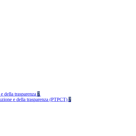
 e della trasparenza
7
rruzione e della trasparenza (PTPCT)
7