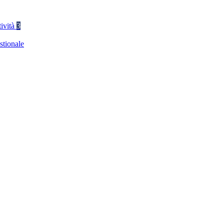
tività
3
stionale